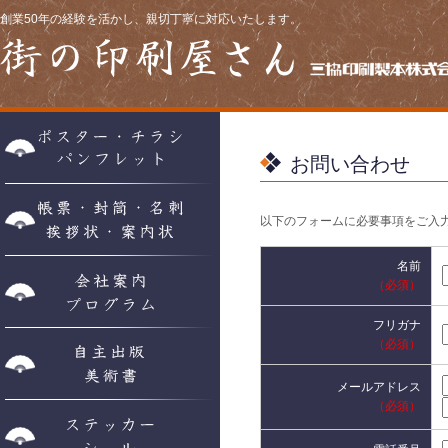
創業50年の経験を活かし、親切丁寧に対応いたします。
ポスター・チラシ・パンフレット
お問い合わせ
帳票・封筒・名刺・挨拶状・案内状
以下のフォームに必要事項をご入
名前
会社案内・プログラム
（必須）
フリガナ
（必須）
自主出版・美術書
メールアドレス
（必須）
ステッカー・シール